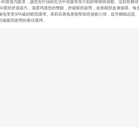
良質40度蒸汽眼罩，讓您在忙碌的生活中也能享受片刻的寧靜與放鬆。這款歌舞
40度的舒適蒸汽，溫柔呵護您的雙眼，舒緩眼部疲勞，改善眼部血液循環。每盒
隨地享受SPA級的眼部護理。茉莉花香氛更能幫助您放鬆心情，提升睡眠品質
舒緩眼部疲勞的最佳選擇。