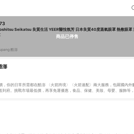
73
yoshitsu Seikatsu 良質生活 YEER醫悅氛芳 日本良質40度蒸氣眼罩 熱敷眼
盒
商品已停售
upang 酷澎
 酷澎
天天低價，你的日常所需都在酷澎 〈火箭跨境〉〈火箭速配〉兩大服務，包羅國內
送到府。挑戰市場最低價，再享免運優惠，食品、保健、美妝、母嬰、服飾等
免運 加入WOW會員告別湊免運，火箭速配、火箭跨境優質選品不限金額快速配