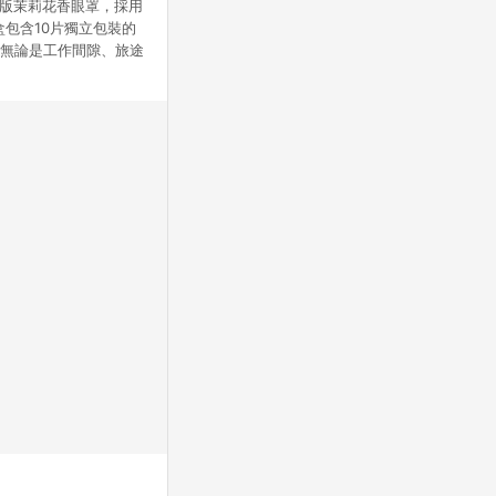
伎版茉莉花香眼罩，採用
包含10片獨立包裝的
。無論是工作間隙、旅途