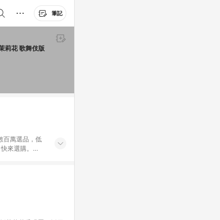
筆記
罩 茉莉花 歌舞伎版
外數百萬選品，低
，快來選購。
送，想買就能買。