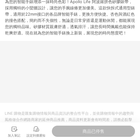
為您的智能手錶增添一抹時尚色彩！Apollo Life 阿波羅拼色矽膠錶帶，
採用獨特的小蠻腰設計，讓您的手腕線條更加優美。這款快拆式通用型錶
帶，適用於22mm接口的各品牌智能手錶，更換方便快捷。杏色與酒紅色
的撞色搭配，簡約而不失個性，無論是日常穿搭還是運動休閒，都能展現
您的獨特品味。矽膠材質親膚舒適，透氣排汗，讓您長時間佩戴也能保持
乾爽舒適。現在就為您的智能手錶換上新裝，展現您的時尚態度吧！
LINE 購物是匯集購物情報與商品資訊的整合性平台，並依購物情報中的趨勢與
風格做合作網路商家的延伸商品推薦，商品資料更新會有時間差，請務必點擊
商品至各合作網路商家，確認現售價與購物條件，一切資訊以合作廠商網頁為
商品已停售
準。
加入筆記
設定到價通知