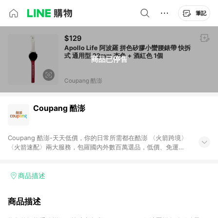
筆記
$129
Apollo Life 阿波羅 拼色矽膠小蠻腰錶帶 快拆
式 通用型 22mm 杏色 + 酒紅色 1個
商品已停售
Coupang 酷澎
Coupang 酷澎
Coupang 酷澎-天天低價，你的日常所需都在酷澎 〈火箭跨境〉
〈火箭速配〉兩大服務，包羅國內外數百萬選品，低價、免運，
隔日出貨直送到府。挑戰市場最低價，再享免運優惠，食品、保
健、美妝、母嬰、服飾等，快來選購。 WOW！會員 無條件免運
加入WOW會員告別湊免運，火箭速配、火箭跨境優質選品不限金
商品描述
額快速配送，想買就能買。
商品描述