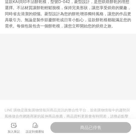
這款KAI貝印不沾餅乾模，型號D-042，菱型設計，是您烘焙餅乾的理想
選擇。不沾材質讓餅乾輕鬆脫模，保持完美形狀，讓您享受烘焙的樂趣，
同時省去清潔的煩惱。菱型設計為您的餅乾增添獨特風格，讓您的作品更
具吸引力。無論是製作節慶餅乾或日常小點心，這款餅乾模都能滿足您的
需求。每個包裝包含一個餅乾模，讓您立即開始您的烘焙之旅。
LINE 購物是匯集購物情報與商品資訊的整合性平台，並依購物情報中的趨勢與
風格做合作網路商家的延伸商品推薦，商品資料更新會有時間差，請務必點擊
商品至各合作網路商家，確認現售價與購物條件，一切資訊以合作廠商網頁為
商品已停售
準。
加入筆記
設定到價通知