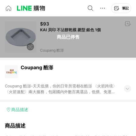
筆記
$93
KAI 貝印 不沾餅乾模 菱型 銀色 1個
商品已停售
Coupang 酷澎
Coupang 酷澎
Coupang 酷澎-天天低價，你的日常所需都在酷澎 〈火箭跨境〉
〈火箭速配〉兩大服務，包羅國內外數百萬選品，低價、免運，
隔日出貨直送到府。挑戰市場最低價，再享免運優惠，食品、保
健、美妝、母嬰、服飾等，快來選購。 WOW！會員 無條件免運
加入WOW會員告別湊免運，火箭速配、火箭跨境優質選品不限金
商品描述
額快速配送，想買就能買。
商品描述