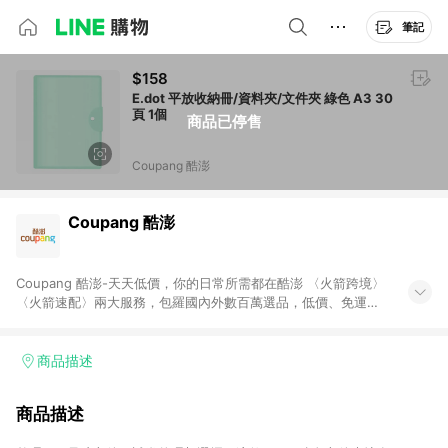
筆記
$158
E.dot 平放收納冊/資料夾/文件夾 綠色 A3 30
頁 1個
商品已停售
Coupang 酷澎
Coupang 酷澎
Coupang 酷澎-天天低價，你的日常所需都在酷澎 〈火箭跨境〉
〈火箭速配〉兩大服務，包羅國內外數百萬選品，低價、免運，
隔日出貨直送到府。挑戰市場最低價，再享免運優惠，食品、保
健、美妝、母嬰、服飾等，快來選購。 WOW！會員 無條件免運
加入WOW會員告別湊免運，火箭速配、火箭跨境優質選品不限金
商品描述
額快速配送，想買就能買。
商品描述