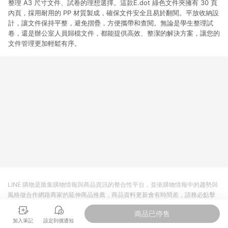
整理 A3 尺寸文件、試卷的理想選擇。這款E.dot 綠色文件夾擁有 30 頁
內頁，採用耐用的 PP 材質製成，確保文件安全且易於翻閱。平放收納設
計，讓文件保持平整，避免摺疊，方便攜帶和查閱。無論是學生整理試
卷，還是辦公室人員歸檔文件，都能提供高效、整潔的解決方案，讓您的
文件管理更加輕鬆有序。
LINE 購物是匯集購物情報與商品資訊的整合性平台，並依購物情報中的趨勢與
風格做合作網路商家的延伸商品推薦，商品資料更新會有時間差，請務必點擊
商品至各合作網路商家，確認現售價與購物條件，一切資訊以合作廠商網頁為
商品已停售
準。
加入筆記
設定到價通知