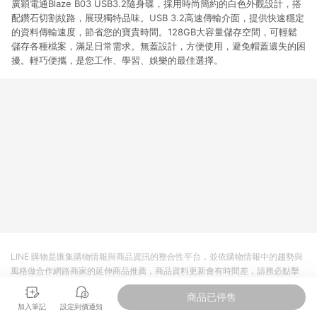
廣穎電通Blaze B03 USB3.2隨身碟，採用時尚簡約的白色外觀設計，搭
配鑽石切割紋路，展現獨特品味。USB 3.2高速傳輸介面，提供快速穩定
的資料傳輸速度，節省您的寶貴時間。128GB大容量儲存空間，可輕鬆
儲存各種檔案，滿足日常需求。無蓋設計，方便使用，避免帽蓋遺失的困
擾。輕巧便攜，是您工作、學習、娛樂的最佳選擇。
LINE 購物是匯集購物情報與商品資訊的整合性平台，並依購物情報中的趨勢與
風格做合作網路商家的延伸商品推薦，商品資料更新會有時間差，請務必點擊
商品至各合作網路商家，確認現售價與購物條件，一切資訊以合作廠商網頁為
商品已停售
準。
加入筆記
設定到價通知