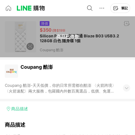
筆記
降價
$350
(降$199)
Silicon Power 廣穎電通 Blaze B03 USB3.2
商品已停售
128GB 白色 隨身碟 1個
Coupang 酷澎
Coupang 酷澎
Coupang 酷澎-天天低價，你的日常所需都在酷澎 〈火箭跨境〉
〈火箭速配〉兩大服務，包羅國內外數百萬選品，低價、免運，
隔日出貨直送到府。挑戰市場最低價，再享免運優惠，食品、保
健、美妝、母嬰、服飾等，快來選購。 WOW！會員 無條件免運
加入WOW會員告別湊免運，火箭速配、火箭跨境優質選品不限金
商品描述
額快速配送，想買就能買。
商品描述