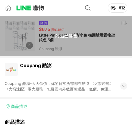
筆記
降價
$675
(降$450)
Little Pink Rabbit 粉彩小兔 橢圓雙層置物架
商品已停售
銀色 5個
Coupang 酷澎
Coupang 酷澎
Coupang 酷澎-天天低價，你的日常所需都在酷澎 〈火箭跨境〉
〈火箭速配〉兩大服務，包羅國內外數百萬選品，低價、免運，
隔日出貨直送到府。挑戰市場最低價，再享免運優惠，食品、保
健、美妝、母嬰、服飾等，快來選購。 WOW！會員 無條件免運
加入WOW會員告別湊免運，火箭速配、火箭跨境優質選品不限金
商品描述
額快速配送，想買就能買。
商品描述