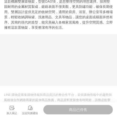
這款橢圓雙層置物架，型號OA018，是您整理空間的理想選擇。採用堅
固耐用的金屬材質製成，鍍鉻表面不僅美觀，更具防鏽功能，確保長期使
用。雙層設計提供充足的收納空間，適用於廚房、浴室、辦公室等多種場
景，輕鬆收納調味罐、洗漱用品、文具等物品，讓您的桌面或檯面井然有
序。其簡約現代的造型，能完美融入各種家居風格，提升空間質感。立即
擁有這款置物架，享受整潔有序的生活。
LINE 購物是匯集購物情報與商品資訊的整合性平台，並依購物情報中的趨勢與
風格做合作網路商家的延伸商品推薦，商品資料更新會有時間差，請務必點擊
商品至各合作網路商家，確認現售價與購物條件，一切資訊以合作廠商網頁為
商品已停售
準。
加入筆記
設定到價通知