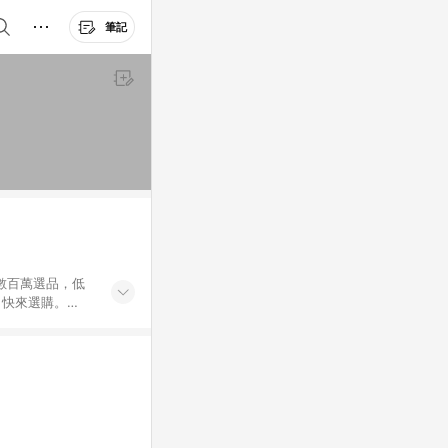
筆記
外數百萬選品，低
，快來選購。
送，想買就能買。