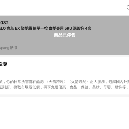
,032
CIELO 宣若 EX 染髮霜 簡單一按 白髮專用 5RU 深紫棕 4盒
商品已停售
upang 酷澎
 酷澎
天天低價，你的日常所需都在酷澎 〈火箭跨境〉〈火箭速配〉兩大服務，包羅國內
送到府。挑戰市場最低價，再享免運優惠，食品、保健、美妝、母嬰、服飾等
免運 加入WOW會員告別湊免運，火箭速配、火箭跨境優質選品不限金額快速配