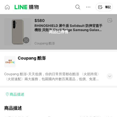
筆記
$580
RHINOSHIELD 犀牛盾 Solidsuit 防摔背蓋手
機殼 貝殼灰 Shell Beige Samsung Galaxy
商品已停售
S25 Plus
Coupang 酷澎
Coupang 酷澎
Coupang 酷澎-天天低價，你的日常所需都在酷澎 〈火箭跨境〉
〈火箭速配〉兩大服務，包羅國內外數百萬選品，低價、免運，
隔日出貨直送到府。挑戰市場最低價，再享免運優惠，食品、保
健、美妝、母嬰、服飾等，快來選購。 WOW！會員 無條件免運
加入WOW會員告別湊免運，火箭速配、火箭跨境優質選品不限金
商品描述
額快速配送，想買就能買。
商品描述