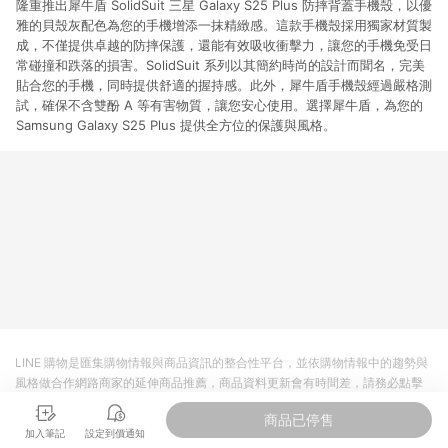
隆重推出犀牛盾 SolidSuit 三星 Galaxy S25 Plus 防摔背蓋手機殼，以優
雅的貝殼灰配色為您的手機增添一抹精緻感。這款手機殼採用獨家材質製
成，不僅提供卓越的防摔保護，還能有效吸收衝擊力，讓您的手機免受日
常碰撞和跌落的損害。SolidSuit 系列以其簡約時尚的設計而聞名，完美
貼合您的手機，同時提供舒適的握持感。此外，犀牛盾手機殼經過嚴格測
試，確保不含雙酚 A 等有害物質，讓您安心使用。選擇犀牛盾，為您的
Samsung Galaxy S25 Plus 提供全方位的保護與風格。
LINE 購物是匯集購物情報與商品資訊的整合性平台，並依購物情報中的趨勢與
風格做合作網路商家的延伸商品推薦，商品資料更新會有時間差，請務必點擊
商品至各合作網路商家，確認現售價與購物條件，一切資訊以合作廠商網頁為
商品已停售
準。
加入筆記
設定到價通知