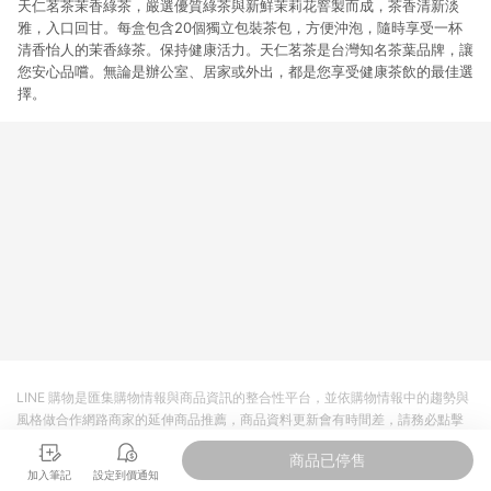
天仁茗茶茉香綠茶，嚴選優質綠茶與新鮮茉莉花窨製而成，茶香清新淡
雅，入口回甘。每盒包含20個獨立包裝茶包，方便沖泡，隨時享受一杯
清香怡人的茉香綠茶。保持健康活力。天仁茗茶是台灣知名茶葉品牌，讓
您安心品嚐。無論是辦公室、居家或外出，都是您享受健康茶飲的最佳選
擇。
LINE 購物是匯集購物情報與商品資訊的整合性平台，並依購物情報中的趨勢與
風格做合作網路商家的延伸商品推薦，商品資料更新會有時間差，請務必點擊
商品至各合作網路商家，確認現售價與購物條件，一切資訊以合作廠商網頁為
商品已停售
準。
加入筆記
設定到價通知