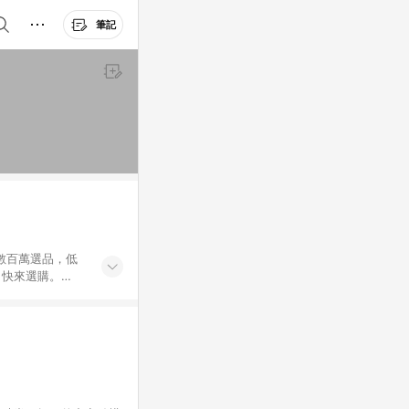
筆記
外數百萬選品，低
，快來選購。
送，想買就能買。