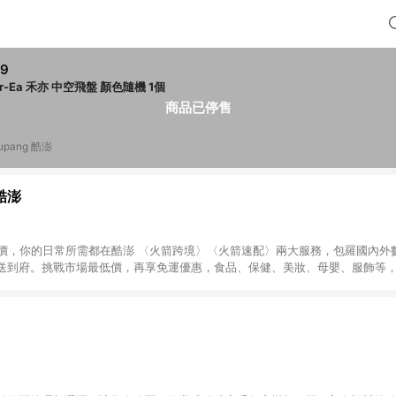
59
Her-Ea 禾亦 中空飛盤 顏色隨機 1個
商品已停售
upang 酷澎
 酷澎
天天低價，你的日常所需都在酷澎 〈火箭跨境〉〈火箭速配〉兩大服務，包羅國內
送到府。挑戰市場最低價，再享免運優惠，食品、保健、美妝、母嬰、服飾等
免運 加入WOW會員告別湊免運，火箭速配、火箭跨境優質選品不限金額快速配