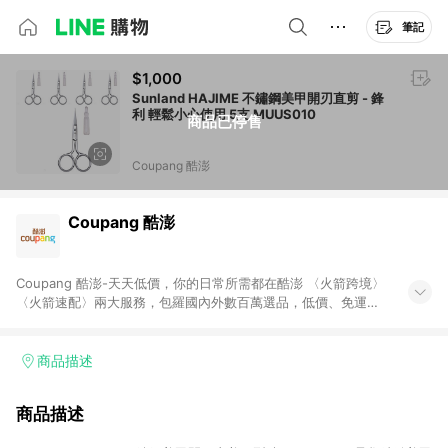
筆記
$1,000
Sunland HAJIME 不鏽鋼美甲開刃直剪 - 鋒
利 輕鬆小心使用 5支 MUUS010
商品已停售
Coupang 酷澎
Coupang 酷澎
Coupang 酷澎-天天低價，你的日常所需都在酷澎 〈火箭跨境〉
〈火箭速配〉兩大服務，包羅國內外數百萬選品，低價、免運，
隔日出貨直送到府。挑戰市場最低價，再享免運優惠，食品、保
健、美妝、母嬰、服飾等，快來選購。 WOW！會員 無條件免運
加入WOW會員告別湊免運，火箭速配、火箭跨境優質選品不限金
商品描述
額快速配送，想買就能買。
商品描述