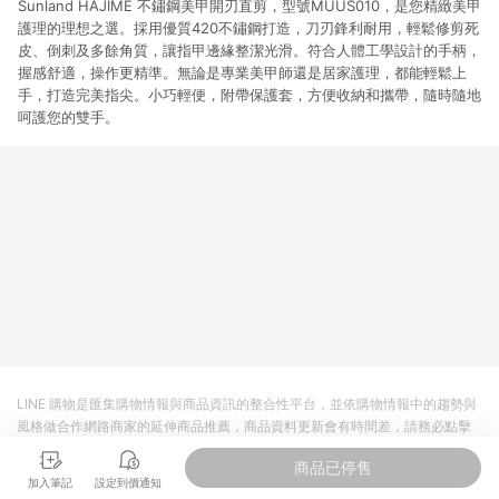
Sunland HAJIME 不鏽鋼美甲開刃直剪，型號MUUS010，是您精緻美甲
護理的理想之選。採用優質420不鏽鋼打造，刀刃鋒利耐用，輕鬆修剪死
皮、倒刺及多餘角質，讓指甲邊緣整潔光滑。符合人體工學設計的手柄，
握感舒適，操作更精準。無論是專業美甲師還是居家護理，都能輕鬆上
手，打造完美指尖。小巧輕便，附帶保護套，方便收納和攜帶，隨時隨地
呵護您的雙手。
LINE 購物是匯集購物情報與商品資訊的整合性平台，並依購物情報中的趨勢與
風格做合作網路商家的延伸商品推薦，商品資料更新會有時間差，請務必點擊
商品至各合作網路商家，確認現售價與購物條件，一切資訊以合作廠商網頁為
商品已停售
準。
加入筆記
設定到價通知