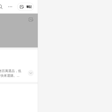
筆記
外數百萬選品，低
，快來選購。
送，想買就能買。