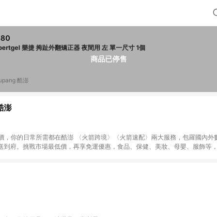
480
expertgel 樂捷 拇趾外翻矯正器 夜間用 左 單一尺寸 1個
商品已停售
upang 酷澎
 酷澎
天天低價，你的日常所需都在酷澎 〈火箭跨境〉〈火箭速配〉兩大服務，包羅國內
送到府。挑戰市場最低價，再享免運優惠，食品、保健、美妝、母嬰、服飾等
免運 加入WOW會員告別湊免運，火箭速配、火箭跨境優質選品不限金額快速配