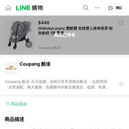
筆記
$440
OhBabyLuxury 愛酷寶 前後雙人推車雨罩 附
收納袋 1個 黑邊
商品已停售
Coupang 酷澎
Coupang 酷澎
Coupang 酷澎-天天低價，你的日常所需都在酷澎 〈火箭跨境〉
〈火箭速配〉兩大服務，包羅國內外數百萬選品，低價、免運，
隔日出貨直送到府。挑戰市場最低價，再享免運優惠，食品、保
健、美妝、母嬰、服飾等，快來選購。 WOW！會員 無條件免運
加入WOW會員告別湊免運，火箭速配、火箭跨境優質選品不限金
商品描述
額快速配送，想買就能買。
商品描述