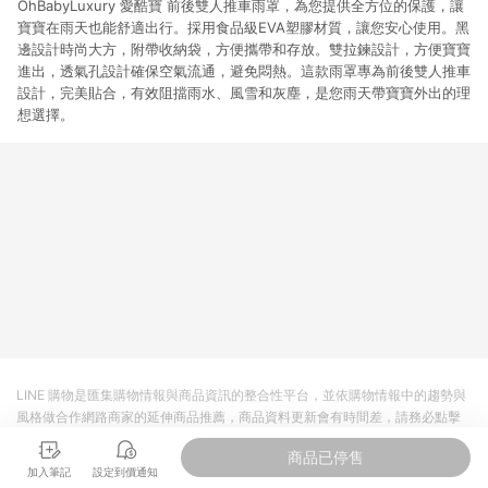
OhBabyLuxury 愛酷寶 前後雙人推車雨罩，為您提供全方位的保護，讓
寶寶在雨天也能舒適出行。採用食品級EVA塑膠材質，讓您安心使用。黑
邊設計時尚大方，附帶收納袋，方便攜帶和存放。雙拉鍊設計，方便寶寶
進出，透氣孔設計確保空氣流通，避免悶熱。這款雨罩專為前後雙人推車
設計，完美貼合，有效阻擋雨水、風雪和灰塵，是您雨天帶寶寶外出的理
想選擇。
LINE 購物是匯集購物情報與商品資訊的整合性平台，並依購物情報中的趨勢與
風格做合作網路商家的延伸商品推薦，商品資料更新會有時間差，請務必點擊
商品至各合作網路商家，確認現售價與購物條件，一切資訊以合作廠商網頁為
商品已停售
準。
加入筆記
設定到價通知