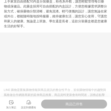
上手家居自由搭配10內盒分裝藥盒，粉色系外觀，讓您輕鬆管理每日藥
物或保健品。此藥盒採用可自由搭配的內盒設計，方便您根據需求調整分
裝方式，確保藥物分類清晰，避免混淆。輕巧便攜的設計，讓您無論在家
或外出，都能隨時隨地按時服藥，維持健康生活，讓您安心使用，守護您
和家人的健康。無論是上班族、學生還是長者，這款分裝藥盒都是您健康
生活的好幫手。
LINE 購物是匯集購物情報與商品資訊的整合性平台，並依購物情報中的趨勢與
風格做合作網路商家的延伸商品推薦，商品資料更新會有時間差，請務必點擊
商品至各合作網路商家，確認現售價與購物條件，一切資訊以合作廠商網頁為
商品已停售
準。
加入筆記
設定到價通知