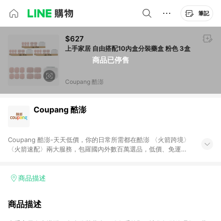
筆記
$627
上手家居 自由搭配10內盒分裝藥盒 粉色 3盒
商品已停售
Coupang 酷澎
Coupang 酷澎
Coupang 酷澎-天天低價，你的日常所需都在酷澎 〈火箭跨境〉
〈火箭速配〉兩大服務，包羅國內外數百萬選品，低價、免運，
隔日出貨直送到府。挑戰市場最低價，再享免運優惠，食品、保
健、美妝、母嬰、服飾等，快來選購。 WOW！會員 無條件免運
加入WOW會員告別湊免運，火箭速配、火箭跨境優質選品不限金
商品描述
額快速配送，想買就能買。
商品描述