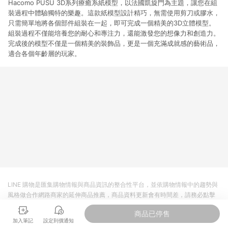
Hacomo PUSU 3D系列療癒系紙模型，以法國凱旋門為主題，讓您在組
裝過程中體驗獨特的樂趣。這款紙模型設計精巧，無需使用剪刀或膠水，
只需簡單地將各個部件組裝在一起，即可完成一個精美的3D立體模型。
組裝過程不僅能培養您的耐心和專注力，還能激發您的想像力和創造力。
完成後的模型不僅是一個精美的裝飾品，更是一個充滿成就感的藝術品，
適合各個年齡層的玩家。
LINE 購物是匯集購物情報與商品資訊的整合性平台，並依購物情報中的趨勢與
風格做合作網路商家的延伸商品推薦，商品資料更新會有時間差，請務必點擊
商品至各合作網路商家，確認現售價與購物條件，一切資訊以合作廠商網頁為
商品已停售
準。
加入筆記
設定到價通知