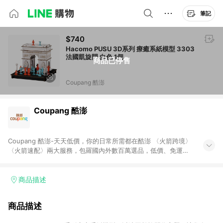
筆記
$740
Hacomo PUSU 3D系列 療癒系紙模型 3303
法國凱旋門 白色 1個
商品已停售
Coupang 酷澎
Coupang 酷澎
Coupang 酷澎-天天低價，你的日常所需都在酷澎 〈火箭跨境〉
〈火箭速配〉兩大服務，包羅國內外數百萬選品，低價、免運，
隔日出貨直送到府。挑戰市場最低價，再享免運優惠，食品、保
健、美妝、母嬰、服飾等，快來選購。 WOW！會員 無條件免運
加入WOW會員告別湊免運，火箭速配、火箭跨境優質選品不限金
商品描述
額快速配送，想買就能買。
商品描述