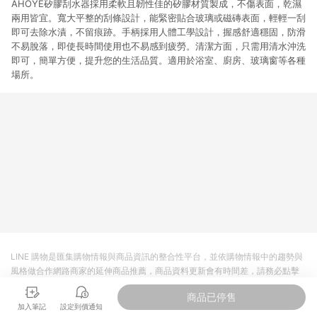
AHOYE矽膠刮水器採用柔軟且韌性佳的矽膠材質製成，不傷表面，乾濕
兩用皆宜。寬大平整的刮條設計，能緊密貼合玻璃或磁磚表面，輕輕一刮
即可去除水漬，不留痕跡。手柄採用人體工學設計，握感舒適穩固，防滑
不易脫落，即使長時間使用也不易感到疲勞。清潔方面，只需用清水沖洗
即可，簡單方便，提升您的生活品質。適用於浴室、廚房、玻璃窗等各種
場所。
LINE 購物是匯集購物情報與商品資訊的整合性平台，並依購物情報中的趨勢與
風格做合作網路商家的延伸商品推薦，商品資料更新會有時間差，請務必點擊
商品至各合作網路商家，確認現售價與購物條件，一切資訊以合作廠商網頁為
商品已停售
準。
加入筆記
設定到價通知