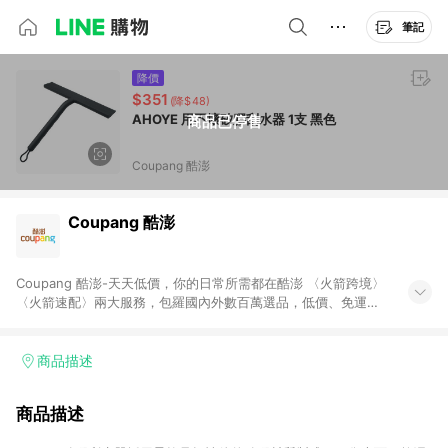
筆記
降價
$351
(降$48)
AHOYE 用不壞矽膠刮水器 1支 黑色
商品已停售
Coupang 酷澎
Coupang 酷澎
Coupang 酷澎-天天低價，你的日常所需都在酷澎 〈火箭跨境〉
〈火箭速配〉兩大服務，包羅國內外數百萬選品，低價、免運，
隔日出貨直送到府。挑戰市場最低價，再享免運優惠，食品、保
健、美妝、母嬰、服飾等，快來選購。 WOW！會員 無條件免運
加入WOW會員告別湊免運，火箭速配、火箭跨境優質選品不限金
商品描述
額快速配送，想買就能買。
商品描述