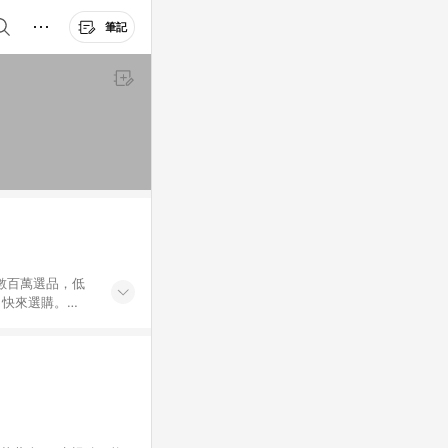
筆記
外數百萬選品，低
，快來選購。
送，想買就能買。