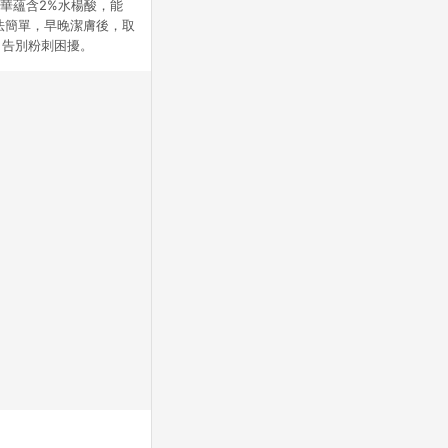
精華蘊含2%水楊酸，能
法簡單，早晚潔膚後，取
，告別粉刺困擾。