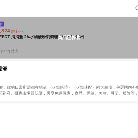
價
,824
(降$972)
BFFECT 消消瓶 2%水楊酸粉刺調理精華 30ml 4件
商品已停售
upang 酷澎
 酷澎
天天低價，你的日常所需都在酷澎 〈火箭跨境〉〈火箭速配〉兩大服務，包羅國內
送到府。挑戰市場最低價，再享免運優惠，食品、保健、美妝、母嬰、服飾等
免運 加入WOW會員告別湊免運，火箭速配、火箭跨境優質選品不限金額快速配