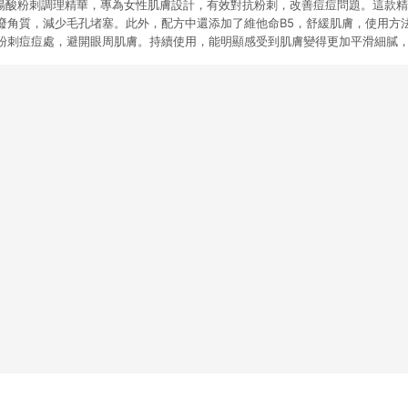
2%水楊酸粉刺調理精華，專為女性肌膚設計，有效對抗粉刺，改善痘痘問題。這款
廢角質，減少毛孔堵塞。此外，配方中還添加了維他命B5，舒緩肌膚，使用方
粉刺痘痘處，避開眼周肌膚。持續使用，能明顯感受到肌膚變得更加平滑細膩