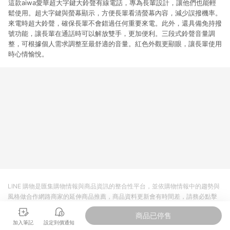
這款aiwa愛華超大字鍵大鈴聲有線電話，專為長輩設計，讓他們也能輕
鬆使用。超大字鍵與螢幕顯示，方便長輩看清螢幕內容，減少誤撥機率。
來電時超大鈴聲，確保長輩不會錯過任何重要來電。此外，還具備免持撥
號功能，讓長輩在通話時可以解放雙手，更加便利。三段式鈴聲音量調
整，可根據個人需求調整至最舒適的音量。紅色外觀更顯眼，讓長輩使用
時心情愉悅。
LINE 購物是匯集購物情報與商品資訊的整合性平台，並依購物情報中的趨勢與
風格做合作網路商家的延伸商品推薦，商品資料更新會有時間差，請務必點擊
商品至各合作網路商家，確認現售價與購物條件，一切資訊以合作廠商網頁為
商品已停售
準。
加入筆記
設定到價通知