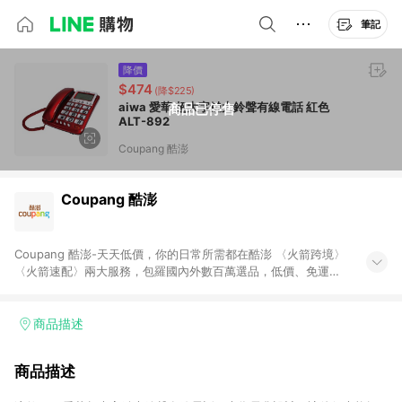
筆記
降價
$474
(降$225)
aiwa 愛華 超大字鍵大鈴聲有線電話 紅色
商品已停售
ALT-892
Coupang 酷澎
Coupang 酷澎
Coupang 酷澎-天天低價，你的日常所需都在酷澎 〈火箭跨境〉
〈火箭速配〉兩大服務，包羅國內外數百萬選品，低價、免運，
隔日出貨直送到府。挑戰市場最低價，再享免運優惠，食品、保
健、美妝、母嬰、服飾等，快來選購。 WOW！會員 無條件免運
加入WOW會員告別湊免運，火箭速配、火箭跨境優質選品不限金
商品描述
額快速配送，想買就能買。
商品描述