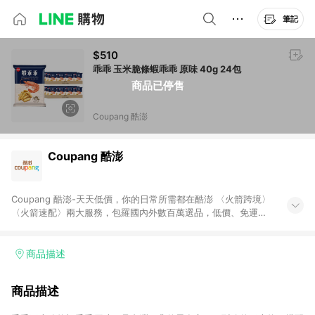
筆記
$510
乖乖 玉米脆條蝦乖乖 原味 40g 24包
商品已停售
Coupang 酷澎
Coupang 酷澎
Coupang 酷澎-天天低價，你的日常所需都在酷澎 〈火箭跨境〉
〈火箭速配〉兩大服務，包羅國內外數百萬選品，低價、免運，
隔日出貨直送到府。挑戰市場最低價，再享免運優惠，食品、保
健、美妝、母嬰、服飾等，快來選購。 WOW！會員 無條件免運
加入WOW會員告別湊免運，火箭速配、火箭跨境優質選品不限金
商品描述
額快速配送，想買就能買。
商品描述