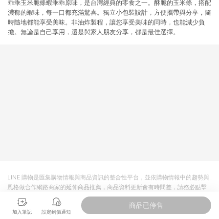
乖乖玉米脆條蝦乖乖原味，是台灣經典的零食之一。酥脆的玉米條，搭配
濃郁的蝦味，每一口都充滿驚喜。獨立小包裝設計，方便攜帶與分享，隨
時隨地都能享受美味。非油炸製程，讓您享受美味的同時，也能減少負
擔。無論是自己享用，還是與家人朋友分享，都是最佳選擇。
LINE 購物是匯集購物情報與商品資訊的整合性平台，並依購物情報中的趨勢與
風格做合作網路商家的延伸商品推薦，商品資料更新會有時間差，請務必點擊
商品至各合作網路商家，確認現售價與購物條件，一切資訊以合作廠商網頁為
商品已停售
準。
加入筆記
設定到價通知