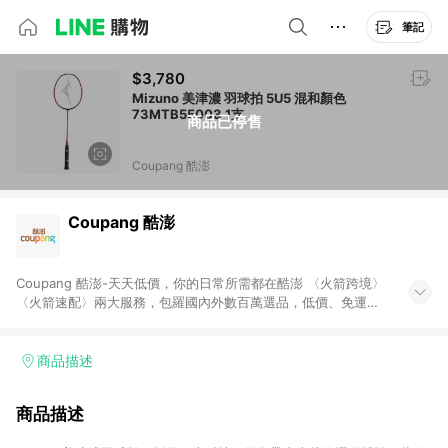
筆記
$3,780
Mizuno 美津濃 羽球拍 5U5 混和顏色
73MTB55003 1支
商品已停售
Coupang 酷澎
Coupang 酷澎
Coupang 酷澎-天天低價，你的日常所需都在酷澎 〈火箭跨境〉
〈火箭速配〉兩大服務，包羅國內外數百萬選品，低價、免運，
隔日出貨直送到府。挑戰市場最低價，再享免運優惠，食品、保
健、美妝、母嬰、服飾等，快來選購。 WOW！會員 無條件免運
加入WOW會員告別湊免運，火箭速配、火箭跨境優質選品不限金
商品描述
額快速配送，想買就能買。
商品描述