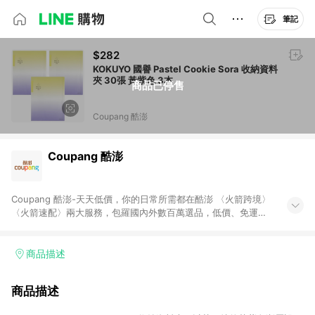
筆記
$282
KOKUYO 國譽 Pastel Cookie Sora 收納資料
夾 30張 黃紫色 3本
商品已停售
Coupang 酷澎
Coupang 酷澎
Coupang 酷澎-天天低價，你的日常所需都在酷澎 〈火箭跨境〉
〈火箭速配〉兩大服務，包羅國內外數百萬選品，低價、免運，
隔日出貨直送到府。挑戰市場最低價，再享免運優惠，食品、保
健、美妝、母嬰、服飾等，快來選購。 WOW！會員 無條件免運
加入WOW會員告別湊免運，火箭速配、火箭跨境優質選品不限金
商品描述
額快速配送，想買就能買。
商品描述