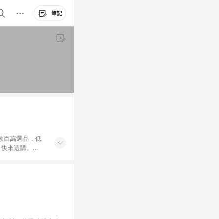
筆記
外數百萬選品，低
，快來選購。
送，想買就能買。