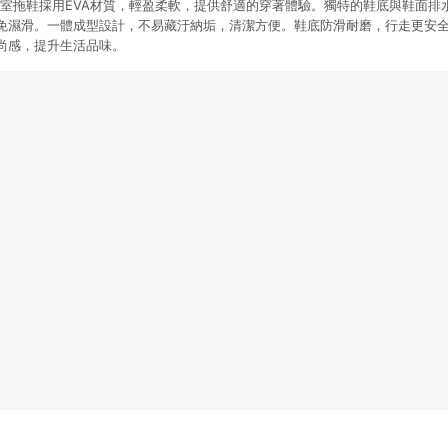
浴室拖鞋採用EVA材質，輕盈柔軟，提供舒適的穿著體驗。獨特的鞋底與鞋面排
免濕滑。一體成型設計，不易藏汙納垢，清潔方便。鞋底防滑耐磨，行走更安
尚感，提升生活品味。