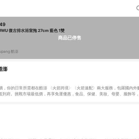
49
WUWU 復古排水浴室拖 27cm 藍色 1雙
商品已停售
upang 酷澎
 酷澎
天天低價，你的日常所需都在酷澎 〈火箭跨境〉〈火箭速配〉兩大服務，包羅國內
送到府。挑戰市場最低價，再享免運優惠，食品、保健、美妝、母嬰、服飾等
免運 加入WOW會員告別湊免運，火箭速配、火箭跨境優質選品不限金額快速配