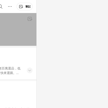
筆記
外數百萬選品，低
，快來選購。
送，想買就能買。