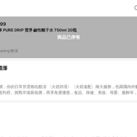
299
金車 PURE DRIP 雪淨 鹼性離子水 750ml 20瓶
商品已停售
upang 酷澎
 酷澎
天天低價，你的日常所需都在酷澎 〈火箭跨境〉〈火箭速配〉兩大服務，包羅國內
送到府。挑戰市場最低價，再享免運優惠，食品、保健、美妝、母嬰、服飾等
免運 加入WOW會員告別湊免運，火箭速配、火箭跨境優質選品不限金額快速配