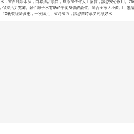
鹼性離子水，來自純淨水源，口感清甜順口，無添加任何人工物質，讓您安心飲用。75
，保持活力充沛。鹼性離子水有助於平衡身體酸鹼值。適合全家大小飲用，無
。20瓶裝經濟實惠，一次購足，省時省力，讓您隨時享受純淨好水。