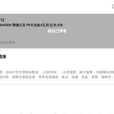
12
SUANDER 雙德文具 PP主色板4孔夾 紅色 6本
商品已停售
upang 酷澎
 酷澎
天天低價，你的日常所需都在酷澎 〈火箭跨境〉〈火箭速配〉兩大服務，包羅國內
送到府。挑戰市場最低價，再享免運優惠，食品、保健、美妝、母嬰、服飾等
免運 加入WOW會員告別湊免運，火箭速配、火箭跨境優質選品不限金額快速配