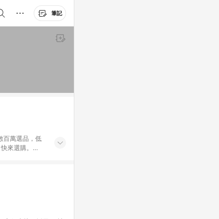
筆記
外數百萬選品，低
，快來選購。
送，想買就能買。