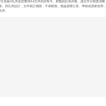
具 PP主色板4孔夾是您整理A4文件的好幫手。鮮豔的紅色外觀，讓文件分類更清
形。四孔夾設計，文件裝訂穩固，不易鬆脫。無論是辦公室、學校或居家使用
有序。