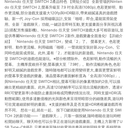
Nintendo 任天堂 SWITCH 2產品特色 【簡短介紹】 全新登場的Ninten
do 任天堂 SWITCH 2,螢幕升級至 7.9 吋全高清(1080p),色彩更鮮明、動
作更流暢,部分遊戲支援最大120fp與HDR顯示,帶來細膩逼真的遊戲體
驗。新一代 Joy-Con 採用磁吸設計,安裝「啪嗒」即合,還能當滑鼠使
用。全新「遊戲聊天」功能,一鍵語音即時互動,更支援畫面分享與視訊通
話(搭配另售攝影機)。Nintendo 任天堂 SWITCH遊戲大多可相容遊玩,並
提供專屬Nintendo 任天堂 SWITCH 2新作,遊戲樂趣全面進化! 【詳細介
紹】 「Nintendo 任天堂 SWITCH」變成「2」了。 螢幕更大、色彩更
鮮明、動作更流暢。利用磁鐵「啪嗒」一聲就能安裝好新Joy-Con。它
同時也能當成滑鼠。此外,還有「2」才能遊玩的新遊戲。Nintendo 任天
堂 SWITCH的遊戲也能遊玩。※部分軟體除外。 色彩鮮明,動作流暢的大
螢幕。 主機厚度維持不變,螢幕擴大至「7.9时」。動作流暢的角色,色彩
鮮明又細膩的遊戲世界。随時随地都可以使用變得更大,畫面更豐富鮮明
的螢幕享受遊戲的樂趣。液晶螢幕的畫面解析度為「全高清(1080p)」。
與Nintendo 任天堂 SWITCH相比,螢幕可顯示的像素增加約2倍,可以描
繪出更精細的畫面。此外,高達120的幀率可以呈現出流暢的動作。透過V
RR(可變更新率)亦能防止畫面掉格或閃爍的情況出現。同時支援HDR(高
動態範圍),使用多達數億種的光與顏色來呈現明暗部分的細微差異,遊玩時
可欣賞連細節鮮明的畫面。※支援的幀率及是否支援HDR將根據遊戲而有
所不同。 想在一起,就在一起。 按下C鍵就能使用Nintendo 任天堂 SWI
TCH 2的新功能――「遊戲聊天」。只靠一個按鍵,隨時都能在遊玩時輕
松開始聊天。聊天時也可以分享正在遊玩的遊戲畫面。主機上方新增了U
SB Type-C®插孔,只要連接至隨付的電源供應器就能同時充電,長時間遊