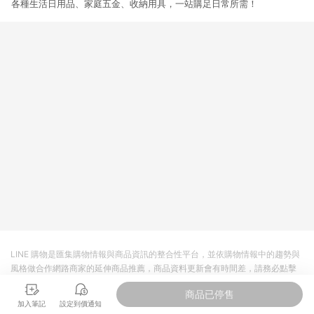
各種生活日用品、家庭五金、收納用具，一站購足日常所需！
LINE 購物是匯集購物情報與商品資訊的整合性平台，並依購物情報中的趨勢與
風格做合作網路商家的延伸商品推薦，商品資料更新會有時間差，請務必點擊
商品至各合作網路商家，確認現售價與購物條件，一切資訊以合作廠商網頁為
商品已停售
準。
加入筆記
設定到價通知