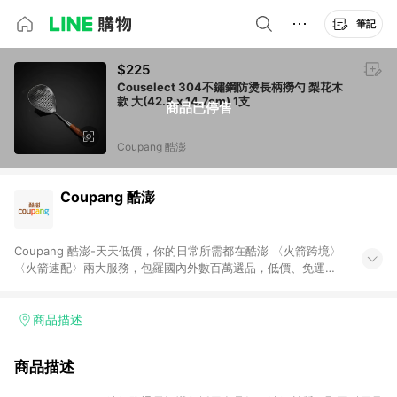
筆記
$225
Couselect 304不鏽鋼防燙長柄撈勺 梨花木
款 大(42.8 x 14.7cm) 1支
商品已停售
Coupang 酷澎
Coupang 酷澎
Coupang 酷澎-天天低價，你的日常所需都在酷澎 〈火箭跨境〉
〈火箭速配〉兩大服務，包羅國內外數百萬選品，低價、免運，
隔日出貨直送到府。挑戰市場最低價，再享免運優惠，食品、保
健、美妝、母嬰、服飾等，快來選購。 WOW！會員 無條件免運
加入WOW會員告別湊免運，火箭速配、火箭跨境優質選品不限金
商品描述
額快速配送，想買就能買。
商品描述