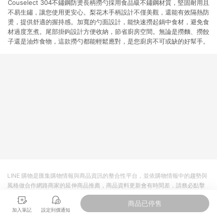
Couselect 304不鏽鋼防燙長柄撈勺採用食品級不鏽鋼材質，堅固耐用且
不易生鏽，讓您使用更安心。梨花木手柄設計不僅美觀，還能有效隔熱防
燙，提供舒適的握持感。加寬的勺面設計，能快速撈起鍋中食材，避免食
材過度烹煮。尾部掛鉤設計方便收納，節省廚房空間。無論是撈麵、撈餃
子還是油炸食物，這款撈勺都能輕鬆應對，是您廚房不可或缺的好幫手。
LINE 購物是匯集購物情報與商品資訊的整合性平台，並依購物情報中的趨勢與
風格做合作網路商家的延伸商品推薦，商品資料更新會有時間差，請務必點擊
商品至各合作網路商家，確認現售價與購物條件，一切資訊以合作廠商網頁為
商品已停售
準。
加入筆記
設定到價通知