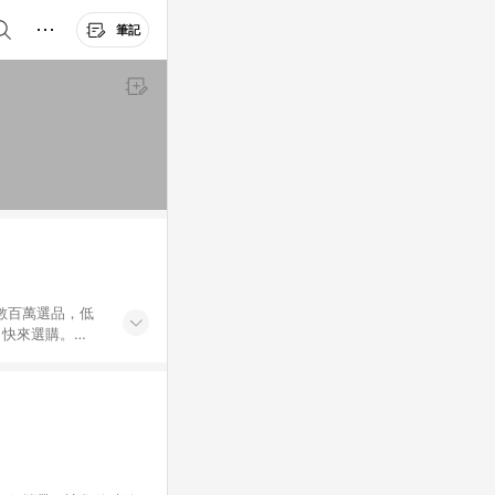
筆記
外數百萬選品，低
，快來選購。
送，想買就能買。