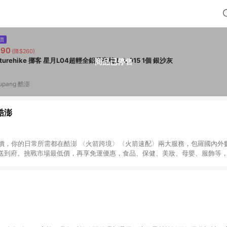
價
990
(降$260)
Naturehike 挪客 星月L04超輕全鋁月亮椅 L JJ015 1個 銀沙灰
商品已停售
upang 酷澎
 酷澎
天天低價，你的日常所需都在酷澎 〈火箭跨境〉〈火箭速配〉兩大服務，包羅國內
送到府。挑戰市場最低價，再享免運優惠，食品、保健、美妝、母嬰、服飾等
免運 加入WOW會員告別湊免運，火箭速配、火箭跨境優質選品不限金額快速配