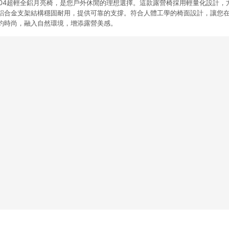
挪客星月L04超輕全鋁月亮椅，是您戶外休閒的理想選擇。這款露營椅採用輕量化設計
鋁合金支架結構穩固耐用，提供可靠的支撐。符合人體工學的椅面設計，讓您
約時尚，融入自然環境，增添露營美感。