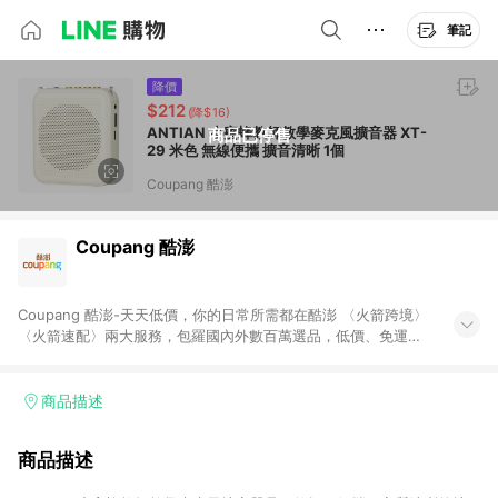
筆記
降價
$212
(降$16)
ANTIAN 小蜜蜂教師教學麥克風擴音器 XT-
商品已停售
29 米色 無線便攜 擴音清晰 1個
Coupang 酷澎
Coupang 酷澎
Coupang 酷澎-天天低價，你的日常所需都在酷澎 〈火箭跨境〉
〈火箭速配〉兩大服務，包羅國內外數百萬選品，低價、免運，
隔日出貨直送到府。挑戰市場最低價，再享免運優惠，食品、保
健、美妝、母嬰、服飾等，快來選購。 WOW！會員 無條件免運
加入WOW會員告別湊免運，火箭速配、火箭跨境優質選品不限金
商品描述
額快速配送，想買就能買。
商品描述