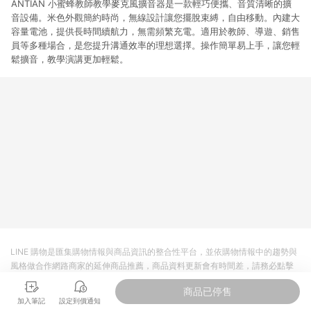
ANTIAN 小蜜蜂教師教學麥克風擴音器是一款輕巧便攜、音質清晰的擴
音設備。米色外觀簡約時尚，無線設計讓您擺脫束縛，自由移動。內建大
容量電池，提供長時間續航力，無需頻繁充電。適用於教師、導遊、銷售
員等多種場合，是您提升溝通效率的理想選擇。操作簡單易上手，讓您輕
鬆擴音，教學演講更加輕鬆。
LINE 購物是匯集購物情報與商品資訊的整合性平台，並依購物情報中的趨勢與
風格做合作網路商家的延伸商品推薦，商品資料更新會有時間差，請務必點擊
商品至各合作網路商家，確認現售價與購物條件，一切資訊以合作廠商網頁為
商品已停售
準。
加入筆記
設定到價通知