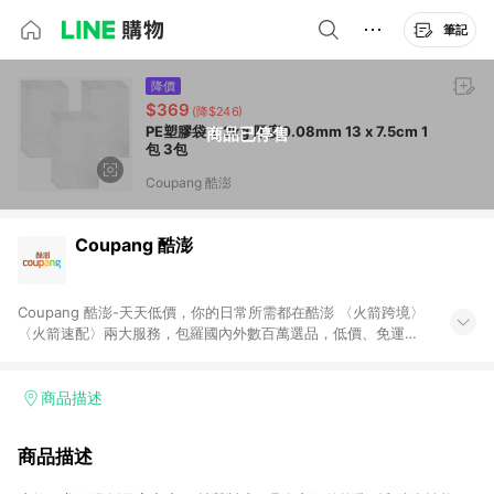
筆記
降價
$369
(降$246)
PE塑膠袋 2.2kg 厚度0.08mm 13 x 7.5cm 1
商品已停售
包 3包
Coupang 酷澎
Coupang 酷澎
Coupang 酷澎-天天低價，你的日常所需都在酷澎 〈火箭跨境〉
〈火箭速配〉兩大服務，包羅國內外數百萬選品，低價、免運，
隔日出貨直送到府。挑戰市場最低價，再享免運優惠，食品、保
健、美妝、母嬰、服飾等，快來選購。 WOW！會員 無條件免運
加入WOW會員告別湊免運，火箭速配、火箭跨境優質選品不限金
商品描述
額快速配送，想買就能買。
商品描述