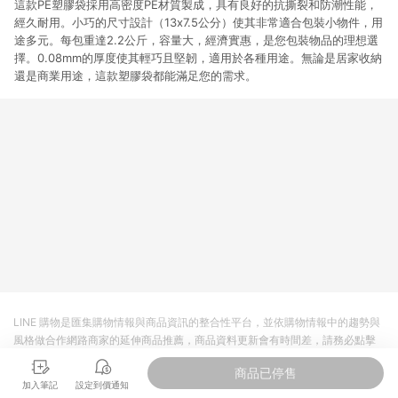
這款PE塑膠袋採用高密度PE材質製成，具有良好的抗撕裂和防潮性能，
經久耐用。小巧的尺寸設計（13x7.5公分）使其非常適合包裝小物件，用
途多元。每包重達2.2公斤，容量大，經濟實惠，是您包裝物品的理想選
擇。0.08mm的厚度使其輕巧且堅韌，適用於各種用途。無論是居家收納
還是商業用途，這款塑膠袋都能滿足您的需求。
LINE 購物是匯集購物情報與商品資訊的整合性平台，並依購物情報中的趨勢與
風格做合作網路商家的延伸商品推薦，商品資料更新會有時間差，請務必點擊
商品至各合作網路商家，確認現售價與購物條件，一切資訊以合作廠商網頁為
商品已停售
準。
加入筆記
設定到價通知