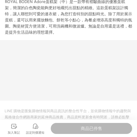
ROYAL BODEN Adore蛋糕架（中）是一款帶有褶皺曲線的優雅蛋糕
架，簡潔的白色陶瓷能夠更好地襯托出甜點的精緻。這款蛋糕架設計獨
特，讓人聯想到可愛的連衣裙，為您打造特別的甜點時光。除了用於展示
蛋糕，還可以用來擺放麵包、餅乾等小點心，為餐桌增添高度和獨特的氛
圍。陶瓷材質方便清潔，可用洗碗機和微波爐。無論是自用還是送禮，都
是提升生活品味的理想選擇。
LINE 購物是匯集購物情報與商品資訊的整合性平台，並依購物情報中的趨勢與
風格做合作網路商家的延伸商品推薦，商品資料更新會有時間差，請務必點擊
商品至各合作網路商家，確認現售價與購物條件，一切資訊以合作廠商網頁為
商品已停售
準。
加入筆記
設定到價通知