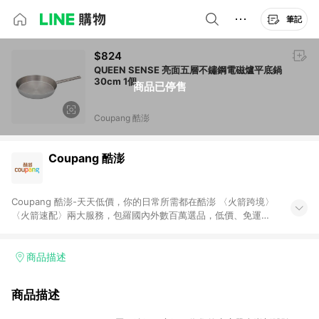
筆記
$824
QUEEN SENSE 亮面五層不鏽鋼電磁爐平底鍋
30cm 1個
商品已停售
Coupang 酷澎
Coupang 酷澎
Coupang 酷澎-天天低價，你的日常所需都在酷澎 〈火箭跨境〉
〈火箭速配〉兩大服務，包羅國內外數百萬選品，低價、免運，
隔日出貨直送到府。挑戰市場最低價，再享免運優惠，食品、保
健、美妝、母嬰、服飾等，快來選購。 WOW！會員 無條件免運
加入WOW會員告別湊免運，火箭速配、火箭跨境優質選品不限金
商品描述
額快速配送，想買就能買。
商品描述