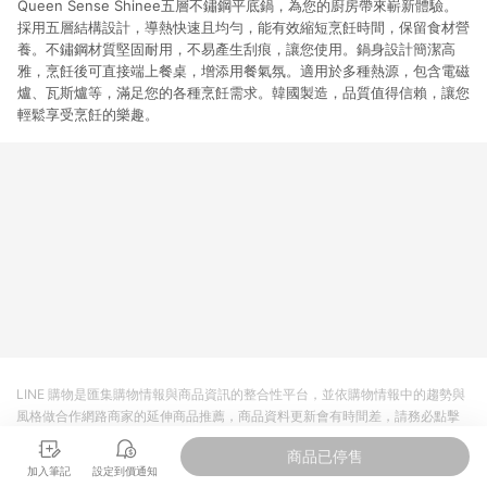
Queen Sense Shinee五層不鏽鋼平底鍋，為您的廚房帶來嶄新體驗。
採用五層結構設計，導熱快速且均勻，能有效縮短烹飪時間，保留食材營
養。不鏽鋼材質堅固耐用，不易產生刮痕，讓您使用。鍋身設計簡潔高
雅，烹飪後可直接端上餐桌，增添用餐氣氛。適用於多種熱源，包含電磁
爐、瓦斯爐等，滿足您的各種烹飪需求。韓國製造，品質值得信賴，讓您
輕鬆享受烹飪的樂趣。
LINE 購物是匯集購物情報與商品資訊的整合性平台，並依購物情報中的趨勢與
風格做合作網路商家的延伸商品推薦，商品資料更新會有時間差，請務必點擊
商品至各合作網路商家，確認現售價與購物條件，一切資訊以合作廠商網頁為
商品已停售
準。
加入筆記
設定到價通知