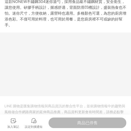
這款NONEW不鏽鋼304迷你湯勺，採用食品級不鏽鋼材質，安全衛生，
讓您使用。矽膠手柄設計，握感舒適，背面防滑凹槽設計，盛裝熱食也不
怕。迷你尺寸，方便收納，露營時也適用。多種顏色可選，為您的廚房增
添色彩。不僅可用於料理，也可用於用餐，是您廚房裡不可或缺的好幫
手。
LINE 購物是匯集購物情報與商品資訊的整合性平台，並依購物情報中的趨勢與
風格做合作網路商家的延伸商品推薦，商品資料更新會有時間差，請務必點擊
商品至各合作網路商家，確認現售價與購物條件，一切資訊以合作廠商網頁為
商品已停售
準。
加入筆記
設定到價通知