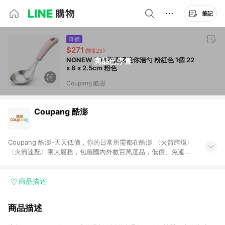
筆記
降價
$271
(降$23)
NONEW 304不鏽鋼迷你湯勺 粉紅色 1個 22
商品已停售
x 8 x 2.5cm 粉色
Coupang 酷澎
Coupang 酷澎
Coupang 酷澎-天天低價，你的日常所需都在酷澎 〈火箭跨境〉
〈火箭速配〉兩大服務，包羅國內外數百萬選品，低價、免運，
隔日出貨直送到府。挑戰市場最低價，再享免運優惠，食品、保
健、美妝、母嬰、服飾等，快來選購。 WOW！會員 無條件免運
加入WOW會員告別湊免運，火箭速配、火箭跨境優質選品不限金
商品描述
額快速配送，想買就能買。
商品描述