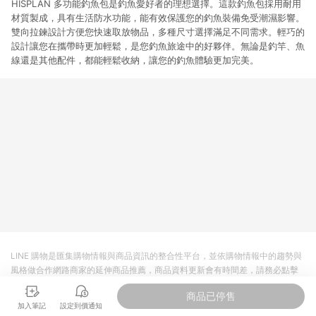
HISPLAN 多功能釣魚包是釣魚愛好者的理想選擇。這款釣魚包採用耐用
材質製成，具有生活防水功能，能有效保護您的釣魚裝備免受潮濕影響。
雙向拉鍊設計方便您快速取放物品，多種尺寸選擇滿足不同需求。輕巧的
設計讓您在攜帶時更加輕鬆，是您釣魚旅途中的好夥伴。無論是釣竿、魚
線還是其他配件，都能輕鬆收納，讓您的釣魚體驗更加完美。
LINE 購物是匯集購物情報與商品資訊的整合性平台，並依購物情報中的趨勢與
風格做合作網路商家的延伸商品推薦，商品資料更新會有時間差，請務必點擊
商品至各合作網路商家，確認現售價與購物條件，一切資訊以合作廠商網頁為
商品已停售
準。
加入筆記
設定到價通知