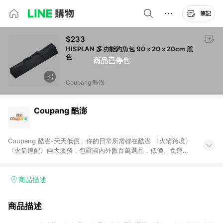
筆記
$233
HISPLAN 多功能釣魚包 90 x 20 x 20cm 黑
色
商品已停售
Coupang 酷澎
Coupang 酷澎
Coupang 酷澎-天天低價，你的日常所需都在酷澎 〈火箭跨境〉
〈火箭速配〉兩大服務，包羅國內外數百萬選品，低價、免運，
隔日出貨直送到府。挑戰市場最低價，再享免運優惠，食品、保
健、美妝、母嬰、服飾等，快來選購。 WOW！會員 無條件免運
加入WOW會員告別湊免運，火箭速配、火箭跨境優質選品不限金
商品描述
額快速配送，想買就能買。
商品描述