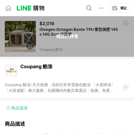
筆記
$2,016
iDoogen Octagon Banta TPU 窗型側壁 145
x 140.5cm 卡其棕
商品已停售
Coupang 酷澎
Coupang 酷澎
Coupang 酷澎-天天低價，你的日常所需都在酷澎 〈火箭跨境〉
〈火箭速配〉兩大服務，包羅國內外數百萬選品，低價、免運，
隔日出貨直送到府。挑戰市場最低價，再享免運優惠，食品、保
健、美妝、母嬰、服飾等，快來選購。 WOW！會員 無條件免運
加入WOW會員告別湊免運，火箭速配、火箭跨境優質選品不限金
商品描述
額快速配送，想買就能買。
商品描述