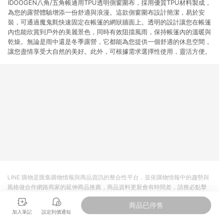
IDOOGEN八角/五角帳通用TPU透明側窗圍布，採用優質TPU材料製成，
為您的露營體驗增添一份舒適與浪漫。這款側窗圍布設計簡潔，易於安
裝，可通過魔鬼氈快速固定在帳篷的網狀牆面上。透明的設計讓您在帳篷
內也能欣賞到戶外的美麗景色，同時有效阻擋風雨，保持帳篷內的溫暖與
乾燥。無論是雨中還是冬季露營，它都能為您提供一個舒適的休息空間，
讓您盡情享受大自然的美好。此外，可根據需求選擇性使用，靈活方便。
LINE 購物是匯集購物情報與商品資訊的整合性平台，並依購物情報中的趨勢與
風格做合作網路商家的延伸商品推薦，商品資料更新會有時間差，請務必點擊
商品至各合作網路商家，確認現售價與購物條件，一切資訊以合作廠商網頁為
商品已停售
準。
加入筆記
設定到價通知