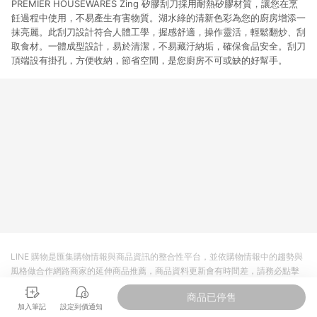
PREMIER HOUSEWARES Zing 矽膠刮刀採用耐熱矽膠材質，讓您在烹
飪過程中使用，不易產生有害物質。湖水綠的清新色彩為您的廚房增添一
抹亮麗。此刮刀設計符合人體工學，握感舒適，操作靈活，輕鬆翻炒、刮
取食材。一體成型設計，易於清潔，不易藏汙納垢，確保食品安全。刮刀
頂端設有掛孔，方便收納，節省空間，是您廚房不可或缺的好幫手。
LINE 購物是匯集購物情報與商品資訊的整合性平台，並依購物情報中的趨勢與
風格做合作網路商家的延伸商品推薦，商品資料更新會有時間差，請務必點擊
商品至各合作網路商家，確認現售價與購物條件，一切資訊以合作廠商網頁為
商品已停售
準。
加入筆記
設定到價通知