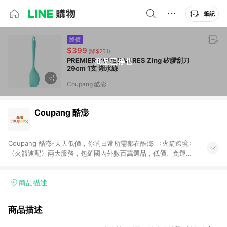
筆記
降價
$399
(降$251)
PREMIER HOUSEWARES Zing 矽膠刮刀
商品已停售
29cm 1支 湖水綠
Coupang 酷澎
Coupang 酷澎
Coupang 酷澎-天天低價，你的日常所需都在酷澎 〈火箭跨境〉
〈火箭速配〉兩大服務，包羅國內外數百萬選品，低價、免運，
隔日出貨直送到府。挑戰市場最低價，再享免運優惠，食品、保
健、美妝、母嬰、服飾等，快來選購。 WOW！會員 無條件免運
加入WOW會員告別湊免運，火箭速配、火箭跨境優質選品不限金
商品描述
額快速配送，想買就能買。
商品描述