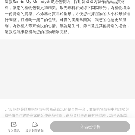
這款Sanrio My Melody金屬捲包裝紙，採用韓國國內製作的高品質材
料，讓您的禮物包裝更加精美。銀光布料在光線下閃閃發光，為禮物增添
一份特別的質感。乙烯基材質易於塑形，方便您根據禮物的大小和形狀進
行調整，打造獨一無二的包裝。可愛的美樂蒂圖案，讓您的心意更加溫
馨，為收禮人帶來愉悅的心情。無論是生日、節日還是其他特別的場合，
這款包裝紙都能為您的禮物增添亮點。
LINE 購物是匯集購物情報與商品資訊的整合性平台，並依購物情報中的趨勢與
風格做合作網路商家的延伸商品推薦，商品資料更新會有時間差，請務必點擊
商品至各合作網路商家，確認現售價與購物條件，一切資訊以合作廠商網頁為
商品已停售
準。
加入筆記
設定到價通知