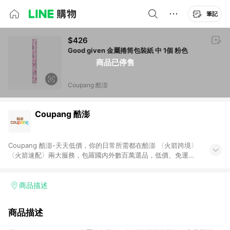
筆記
$426
Good given 金屬捲筒包裝紙 中 1個 粉色
商品已停售
Coupang 酷澎
Coupang 酷澎
Coupang 酷澎-天天低價，你的日常所需都在酷澎 〈火箭跨境〉
〈火箭速配〉兩大服務，包羅國內外數百萬選品，低價、免運，
隔日出貨直送到府。挑戰市場最低價，再享免運優惠，食品、保
健、美妝、母嬰、服飾等，快來選購。 WOW！會員 無條件免運
加入WOW會員告別湊免運，火箭速配、火箭跨境優質選品不限金
商品描述
額快速配送，想買就能買。
商品描述