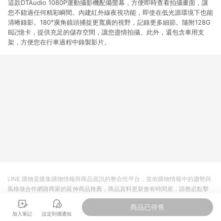
這款DTAudio 1080P運動攝影機配備螢幕，方便即時查看拍攝畫面，讓
您不錯過任何精彩瞬間。內建紅外線夜視功能，即使在低光源環境下也能
清晰錄影。180°廣角鏡頭捕捉更寬廣的視野，記錄更多細節。隨附128G
B記憶卡，提供充足的儲存空間，讓您盡情拍攝。此外，還包含車用支
架，方便您在行車過程中錄製影片。
LINE 購物是匯集購物情報與商品資訊的整合性平台，並依購物情報中的趨勢與
風格做合作網路商家的延伸商品推薦，商品資料更新會有時間差，請務必點擊
商品至各合作網路商家，確認現售價與購物條件，一切資訊以合作廠商網頁為
商品已停售
準。
加入筆記
設定到價通知