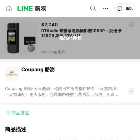
筆記
$2,040
DTAudio 帶螢幕運動攝影機1080P + 記憶卡
128GB 黑色 DTA-L11
商品已停售
Coupang 酷澎
Coupang 酷澎
Coupang 酷澎-天天低價，你的日常所需都在酷澎 〈火箭跨境〉
〈火箭速配〉兩大服務，包羅國內外數百萬選品，低價、免運，
隔日出貨直送到府。挑戰市場最低價，再享免運優惠，食品、保
健、美妝、母嬰、服飾等，快來選購。 WOW！會員 無條件免運
加入WOW會員告別湊免運，火箭速配、火箭跨境優質選品不限金
商品描述
額快速配送，想買就能買。
商品描述