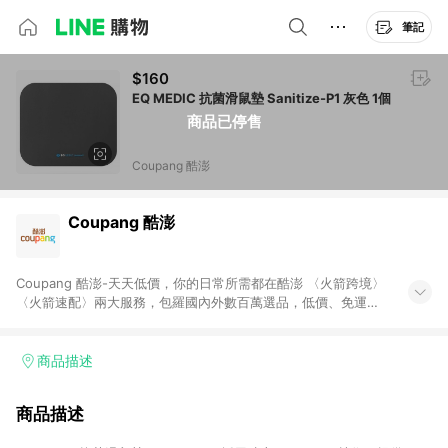
筆記
$160
EQ MEDIC 抗菌滑鼠墊 Sanitize-P1 灰色 1個
商品已停售
Coupang 酷澎
Coupang 酷澎
Coupang 酷澎-天天低價，你的日常所需都在酷澎 〈火箭跨境〉
〈火箭速配〉兩大服務，包羅國內外數百萬選品，低價、免運，
隔日出貨直送到府。挑戰市場最低價，再享免運優惠，食品、保
健、美妝、母嬰、服飾等，快來選購。 WOW！會員 無條件免運
加入WOW會員告別湊免運，火箭速配、火箭跨境優質選品不限金
商品描述
額快速配送，想買就能買。
商品描述