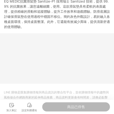
EQ MEDIC抗菌滑鼠墊 Sanitize-P1 採用瑞士 Sanitized 技術，提供 99.
9% 的抗菌效果，讓您遠離細菌，使用。這款滑鼠墊具有柔軟的表面處
理，提供精確的滑動和追蹤體驗，提升工作效率和遊戲體驗。防滑底層設
計確保滑鼠墊在使用過程中穩固不移位。簡約灰色外觀設計，易於融入各
種桌面環境，保持桌面整潔。此外，它還能有效減少異味，提供清新舒適
的使用體驗。
LINE 購物是匯集購物情報與商品資訊的整合性平台，並依購物情報中的趨勢與
風格做合作網路商家的延伸商品推薦，商品資料更新會有時間差，請務必點擊
商品至各合作網路商家，確認現售價與購物條件，一切資訊以合作廠商網頁為
商品已停售
準。
加入筆記
設定到價通知