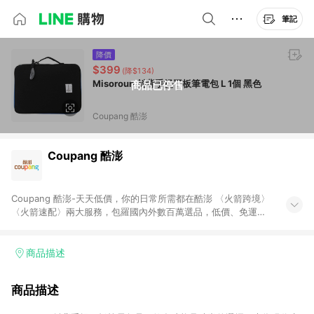
筆記
降價
$399
(降$134)
Misoroun 斜背手提平板筆電包 L 1個 黑色
商品已停售
Coupang 酷澎
Coupang 酷澎
Coupang 酷澎-天天低價，你的日常所需都在酷澎 〈火箭跨境〉
〈火箭速配〉兩大服務，包羅國內外數百萬選品，低價、免運，
隔日出貨直送到府。挑戰市場最低價，再享免運優惠，食品、保
健、美妝、母嬰、服飾等，快來選購。 WOW！會員 無條件免運
加入WOW會員告別湊免運，火箭速配、火箭跨境優質選品不限金
商品描述
額快速配送，想買就能買。
商品描述