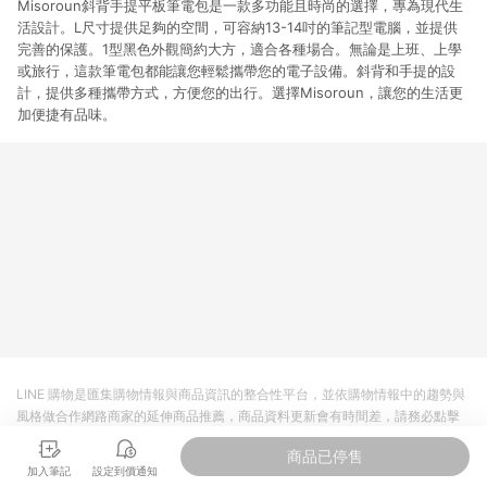
Misoroun斜背手提平板筆電包是一款多功能且時尚的選擇，專為現代生
活設計。L尺寸提供足夠的空間，可容納13-14吋的筆記型電腦，並提供
完善的保護。1型黑色外觀簡約大方，適合各種場合。無論是上班、上學
或旅行，這款筆電包都能讓您輕鬆攜帶您的電子設備。斜背和手提的設
計，提供多種攜帶方式，方便您的出行。選擇Misoroun，讓您的生活更
加便捷有品味。
LINE 購物是匯集購物情報與商品資訊的整合性平台，並依購物情報中的趨勢與
風格做合作網路商家的延伸商品推薦，商品資料更新會有時間差，請務必點擊
商品至各合作網路商家，確認現售價與購物條件，一切資訊以合作廠商網頁為
商品已停售
準。
加入筆記
設定到價通知