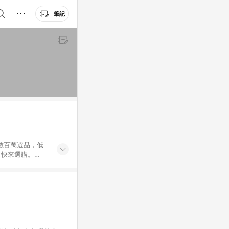
筆記
外數百萬選品，低
，快來選購。
送，想買就能買。