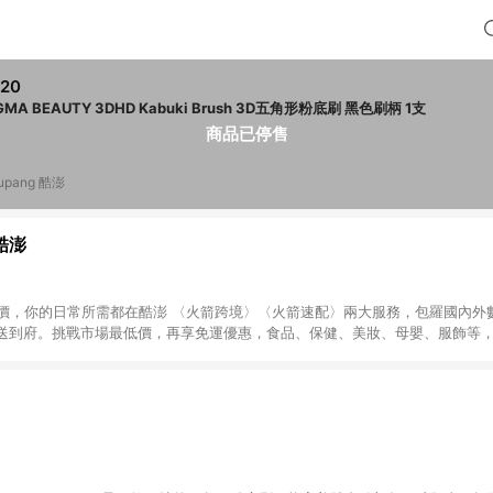
20
SIGMA BEAUTY 3DHD Kabuki Brush 3D五角形粉底刷 黑色刷柄 1支
商品已停售
upang 酷澎
 酷澎
天天低價，你的日常所需都在酷澎 〈火箭跨境〉〈火箭速配〉兩大服務，包羅國內
送到府。挑戰市場最低價，再享免運優惠，食品、保健、美妝、母嬰、服飾等
免運 加入WOW會員告別湊免運，火箭速配、火箭跨境優質選品不限金額快速配