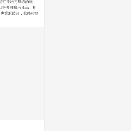
，輕鬆打造均勻無瑕的底
粉狀等多種底妝產品，用
是專業彩妝師，都能輕鬆