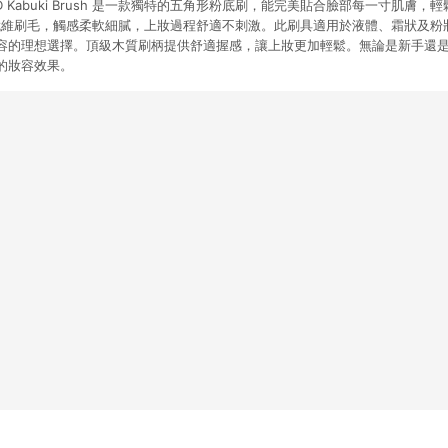
3DHD Kabuki Brush 是一款獨特的五角形粉底刷，能完美貼合臉部每一寸肌膚
專利纖維刷毛，觸感柔軟細膩，上妝過程舒適不刺激。此刷具適用於液體、霜狀及
容的理想選擇。頂級木質刷柄提供舒適握感，讓上妝更加輕鬆。無論是新手還
的妝容效果。