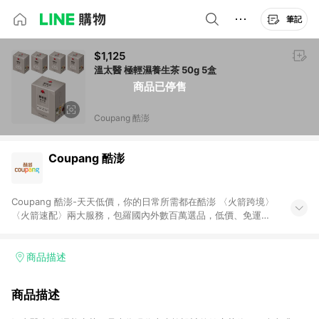
筆記
$1,125
溫太醫 極輕濕養生茶 50g 5盒
商品已停售
Coupang 酷澎
Coupang 酷澎
Coupang 酷澎-天天低價，你的日常所需都在酷澎 〈火箭跨境〉
〈火箭速配〉兩大服務，包羅國內外數百萬選品，低價、免運，
隔日出貨直送到府。挑戰市場最低價，再享免運優惠，食品、保
健、美妝、母嬰、服飾等，快來選購。 WOW！會員 無條件免運
加入WOW會員告別湊免運，火箭速配、火箭跨境優質選品不限金
商品描述
額快速配送，想買就能買。
商品描述