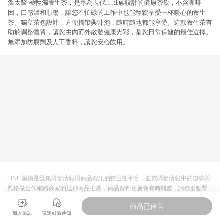
溫太醫 極輕濕養生茶，是專為現代上班族設計的健康茶飲，不含咖啡
因，口感溫和順暢，讓您在忙碌的工作中也能輕鬆享受一杯暖心的養生
茶。獨立茶包設計，方便攜帶與沖泡，隨時隨地都能享受。這款養生茶有
助於調整體質，讓您由內而外散發健康光彩，是您日常保健的最佳選擇。
無添加防腐劑及人工香料，讓您安心飲用。
LINE 購物是匯集購物情報與商品資訊的整合性平台，並依購物情報中的趨勢與
風格做合作網路商家的延伸商品推薦，商品資料更新會有時間差，請務必點擊
商品至各合作網路商家，確認現售價與購物條件，一切資訊以合作廠商網頁為
商品已停售
準。
加入筆記
設定到價通知