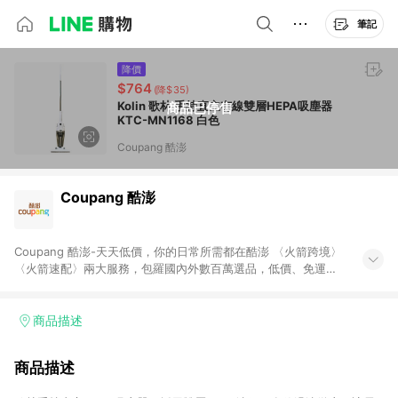
筆記
降價
$764
(降$35)
Kolin 歌林 手持直立有線雙層HEPA吸塵器
商品已停售
KTC-MN1168 白色
Coupang 酷澎
Coupang 酷澎
Coupang 酷澎-天天低價，你的日常所需都在酷澎 〈火箭跨境〉
〈火箭速配〉兩大服務，包羅國內外數百萬選品，低價、免運，
隔日出貨直送到府。挑戰市場最低價，再享免運優惠，食品、保
健、美妝、母嬰、服飾等，快來選購。 WOW！會員 無條件免運
加入WOW會員告別湊免運，火箭速配、火箭跨境優質選品不限金
商品描述
額快速配送，想買就能買。
商品描述