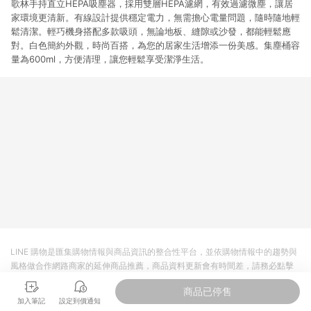
歌林手持直立HEPA吸塵器，採用雙層HEPA濾網，有效過濾微塵，讓居
家環境更清新。有線設計提供穩定電力，無需擔心電量問題，隨時隨地輕
鬆清潔。輕巧機身搭配多款吸頭，無論地板、縫隙或沙發，都能輕鬆應
對。白色簡約外觀，時尚百搭，為您的居家生活增添一份美感。集塵桶容
量為600ml，方便清理，讓您輕鬆享受潔淨生活。
LINE 購物是匯集購物情報與商品資訊的整合性平台，並依購物情報中的趨勢與
風格做合作網路商家的延伸商品推薦，商品資料更新會有時間差，請務必點擊
商品至各合作網路商家，確認現售價與購物條件，一切資訊以合作廠商網頁為
商品已停售
準。
加入筆記
設定到價通知