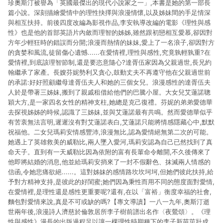
珍奧斯汀被譽為「英國最傑出的現代小說家之一」,本書是她的第一部長
篇小說。深刻描繪愛情中的理性抉擇與浪漫情懷,以及姊妹間的手足情深
與相互扶持。前後四度改編為影視作品,李安執導改編的電影《理性與感
性》也是他的首部英語片內斂而理智的姊姊,雖然跟初戀相互愛慕,卻因對
方年少輕狂時的錯誤而分開;浪漫而熱情的妹妹,愛上了一名浪子,卻因對方
的貪婪和風流,徒留傷心遺憾......在愛情裡,理性與感性,究竟孰輕孰重?在
愛情裡,到底該理智節制,還是要恣意隨心?達胥伍家因為父親過世,長兄約
翰繼承了家產。長嫂芬妮勢利又貪心,鼓動丈夫不再遵守他在父親過世前
的承諾:好好照顧繼母達胥伍夫人和她的三個女兒。浪漫感性的達胥伍夫
人於是帶著三姊妹,搬到了親戚租借給他們的巴騰小屋。大女兒艾蓮諾聰
穎大方,是一家四名女性的精神支柱,她總是克己復禮。芬妮的弟弟愛德華
去探視姊姊的時候,認識了三姊妹,並與艾蓮諾最有共鳴。然而愛德華似乎
有苦衷無法言明,遲遲沒有對艾蓮諾表白,艾蓮諾只能將情感隱藏心中,默默
祝福他。二女兒瑪莉安情感豐沛,浪漫無比,認為愛情絕無第二次的可能。
她遇上了英雄救美的威勒比,兩人墜入愛河,瑪莉安認為自己已然找到了真
命天子。直到有一天威勒比因為依附的富有長輩命令離開,不久後傳來了
他即將結婚的消息,他並給瑪莉安捎來了一封不假辭色、抹滅兩人情感的
信函,令她悲痛欲絕......。這對姊妹的感情路坎坎坷坷,但她們彼此扶持,給
予對方精神支持,是彼此的好閨蜜;她們因為秉性而用不同的態度面對愛情,
在愛情裡,是理性還是感性更重要呢?還有,在以「富裕」衡度幸福的社會,
麵包對愛情來說,真是不可或缺的嗎?【專文導讀】一八一九年,奧斯汀逝
世兩年後,浪漫詩人濟慈於倫敦居所李子樹前譜出名作〈夜鶯頌〉。《理
性與感性》漫長的出版過程足以讓一棵理性時期種下的李子新苗茁壯成