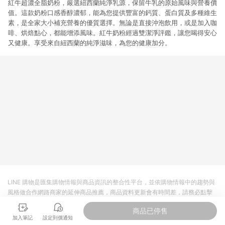
紅牛超濃全脂奶粉，嚴選紐西蘭純淨乳源，保留牛乳的原始風味與營養價
值。這款奶粉口感香醇濃郁，能為您提供豐富的鈣質、蛋白質及多種維生
素，是全家大小補充營養的優質選擇。無論是直接沖泡飲用，或是加入咖
啡、烘焙點心，都能增添風味。紅牛奶粉經過雙潔淨評鑑，讓您喝得安心
又健康。享受來自紐西蘭的純淨滋味，為您的健康加分。
LINE 購物是匯集購物情報與商品資訊的整合性平台，並依購物情報中的趨勢與
風格做合作網路商家的延伸商品推薦，商品資料更新會有時間差，請務必點擊
商品至各合作網路商家，確認現售價與購物條件，一切資訊以合作廠商網頁為
商品已停售
準。
加入筆記
設定到價通知