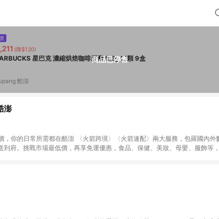
價
,211
(降$120)
STARBUCKS 星巴克 濃縮烘焙咖啡膠囊 5.5g 12顆 9盒
商品已停售
upang 酷澎
 酷澎
天天低價，你的日常所需都在酷澎 〈火箭跨境〉〈火箭速配〉兩大服務，包羅國內
送到府。挑戰市場最低價，再享免運優惠，食品、保健、美妝、母嬰、服飾等
免運 加入WOW會員告別湊免運，火箭速配、火箭跨境優質選品不限金額快速配