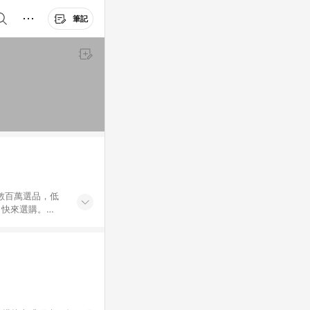
筆記
外數百萬選品，低
，快來選購。
送，想買就能買。