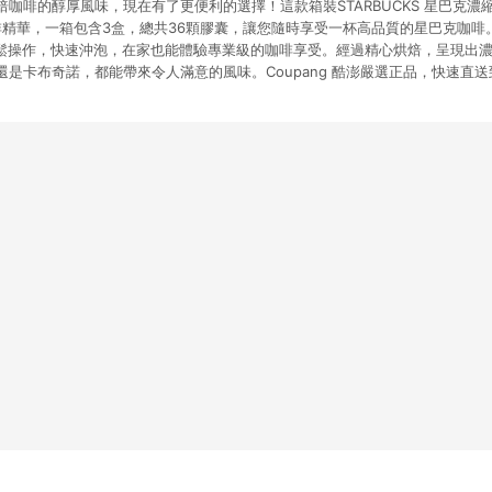
咖啡的醇厚風味，現在有了更便利的選擇！這款箱裝STARBUCKS 星巴克濃
啡精華，一箱包含3盒，總共36顆膠囊，讓您隨時享受一杯高品質的星巴克咖啡。專為N
，輕鬆操作，快速沖泡，在家也能體驗專業級的咖啡享受。經過精心烘焙，呈現出
是卡布奇諾，都能帶來令人滿意的風味。Coupang 酷澎嚴選正品，快速直