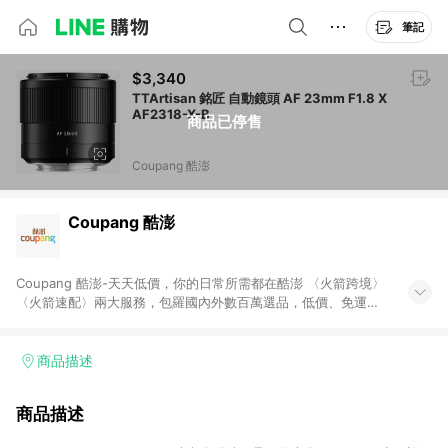
筆記
$3,340
TTArtisan 銘匠 自動鏡頭 AF 23mm F1.8 X
AF2318-X-B
商品已停售
Coupang 酷澎
Coupang 酷澎
Coupang 酷澎-天天低價，你的日常所需都在酷澎 〈火箭跨境〉
〈火箭速配〉兩大服務，包羅國內外數百萬選品，低價、免運，
隔日出貨直送到府。挑戰市場最低價，再享免運優惠，食品、保
健、美妝、母嬰、服飾等，快來選購。 WOW！會員 無條件免運
加入WOW會員告別湊免運，火箭速配、火箭跨境優質選品不限金
商品描述
額快速配送，想買就能買。
商品描述