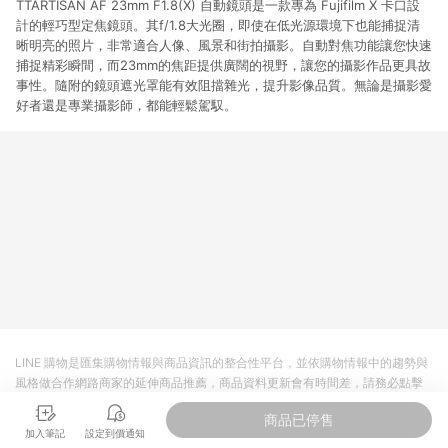
TTARTISAN AF 23mm F1.8(X) 自動鏡頭是一款專為 Fujifilm X 卡口設
計的輕巧型定焦鏡頭。其f/1.8大光圈，即使在低光源環境下也能捕捉清
晰明亮的照片，非常適合人像、風景和街拍攝影。自動對焦功能讓您快速
捕捉精彩瞬間，而23mm的焦距提供廣闊的視野，讓您的攝影作品更具故
事性。隨附的鏡頭遮光罩能有效阻擋雜光，提升影像品質。無論是攝影愛
好者還是專業攝影師，都能輕鬆駕馭。
LINE 購物是匯集購物情報與商品資訊的整合性平台，並依購物情報中的趨勢與
風格做合作網路商家的延伸商品推薦，商品資料更新會有時間差，請務必點擊
商品至各合作網路商家，確認現售價與購物條件，一切資訊以合作廠商網頁為
商品已停售
準。
加入筆記
設定到價通知