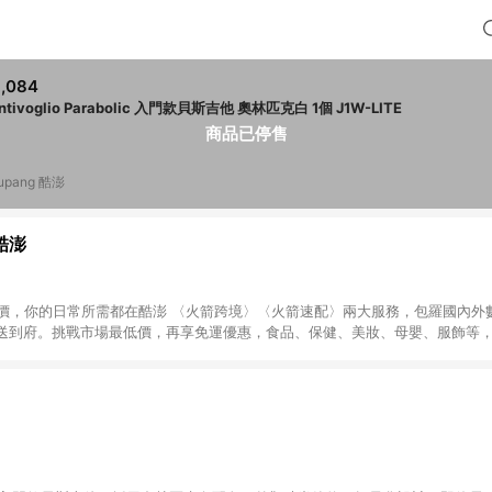
,084
Bentivoglio Parabolic 入門款貝斯吉他 奧林匹克白 1個 J1W-LITE
商品已停售
upang 酷澎
 酷澎
天天低價，你的日常所需都在酷澎 〈火箭跨境〉〈火箭速配〉兩大服務，包羅國內
送到府。挑戰市場最低價，再享免運優惠，食品、保健、美妝、母嬰、服飾等
免運 加入WOW會員告別湊免運，火箭速配、火箭跨境優質選品不限金額快速配