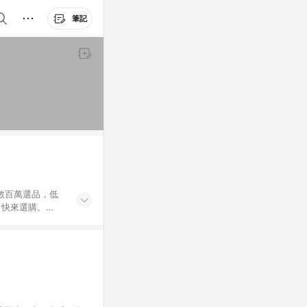
筆記
外數百萬選品，低
，快來選購。
送，想買就能買。