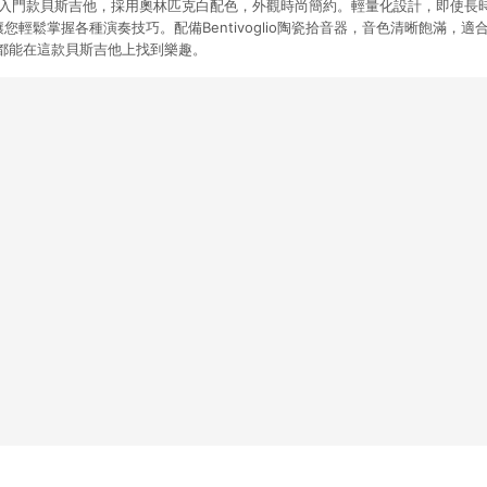
Parabolic 入門款貝斯吉他，採用奧林匹克白配色，外觀時尚簡約。輕量化設計，即
您輕鬆掌握各種演奏技巧。配備Bentivoglio陶瓷拾音器，音色清晰飽滿，
都能在這款貝斯吉他上找到樂趣。