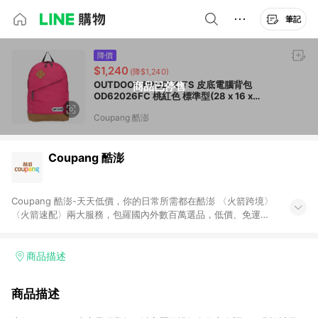
筆記
降價
$1,240
(降$1,240)
OUTDOOR PRODUCTS 皮底電腦背包
商品已停售
OD62026FC 桃紅色 標準型(28 x 16 x
42cm)
Coupang 酷澎
Coupang 酷澎
Coupang 酷澎-天天低價，你的日常所需都在酷澎 〈火箭跨境〉
〈火箭速配〉兩大服務，包羅國內外數百萬選品，低價、免運，
隔日出貨直送到府。挑戰市場最低價，再享免運優惠，食品、保
健、美妝、母嬰、服飾等，快來選購。 WOW！會員 無條件免運
加入WOW會員告別湊免運，火箭速配、火箭跨境優質選品不限金
商品描述
額快速配送，想買就能買。
商品描述