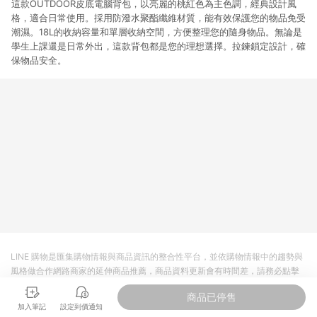
這款OUTDOOR皮底電腦背包，以亮麗的桃紅色為主色調，經典設計風
格，適合日常使用。採用防潑水聚酯纖維材質，能有效保護您的物品免受
潮濕。18L的收納容量和單層收納空間，方便整理您的隨身物品。無論是
學生上課還是日常外出，這款背包都是您的理想選擇。拉鍊鎖定設計，確
保物品安全。
LINE 購物是匯集購物情報與商品資訊的整合性平台，並依購物情報中的趨勢與
風格做合作網路商家的延伸商品推薦，商品資料更新會有時間差，請務必點擊
商品至各合作網路商家，確認現售價與購物條件，一切資訊以合作廠商網頁為
商品已停售
準。
加入筆記
設定到價通知