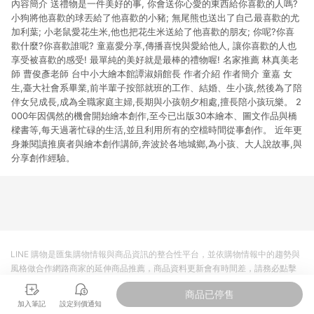
內容簡介 送禮物是一件美好的事, 你會送你心愛的東西給你喜歡的人嗎?
小狗將他喜歡的球丟給了他喜歡的小豬; 無尾熊也送出了自己最喜歡的尤
加利葉; 小老鼠愛花生米,他也把花生米送給了他喜歡的朋友; 你呢?你喜
歡什麼?你喜歡誰呢? 童嘉愛分享,傳播喜悅與愛給他人, 讓你喜歡的人也
享受被喜歡的感受! 最單純的美好就是最棒的禮物喔! 名家推薦 林真美老
師 曹俊彥老師 台中小大繪本館譚淑娟館長 作者介紹 作者簡介 童嘉 女
生,臺大社會系畢業,前半輩子按部就班的工作、結婚、生小孩,然後為了陪
伴女兒成長,成為全職家庭主婦,長期與小孩朝夕相處,擅長陪小孩玩樂。 2
000年因偶然的機會開始繪本創作,至今已出版30本繪本、圖文作品與橋
樑書等,每天過著忙碌的生活,並且利用所有的空檔時間從事創作。 近年更
身兼閱讀推廣者與繪本創作講師,奔波於各地城鄉,為小孩、大人說故事,與
分享創作經驗。
LINE 購物是匯集購物情報與商品資訊的整合性平台，並依購物情報中的趨勢與
風格做合作網路商家的延伸商品推薦，商品資料更新會有時間差，請務必點擊
商品至各合作網路商家，確認現售價與購物條件，一切資訊以合作廠商網頁為
商品已停售
準。
加入筆記
設定到價通知